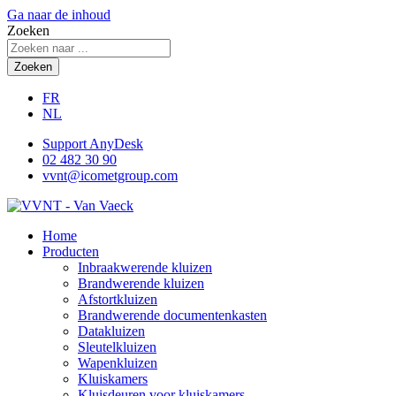
Ga naar de inhoud
Zoeken
Zoeken
FR
NL
Support AnyDesk
02 482 30 90
vvnt@icometgroup.com
Home
Producten
Inbraakwerende kluizen
Brandwerende kluizen
Afstortkluizen
Brandwerende documentenkasten
Datakluizen
Sleutelkluizen
Wapenkluizen
Kluiskamers
Kluisdeuren voor kluiskamers