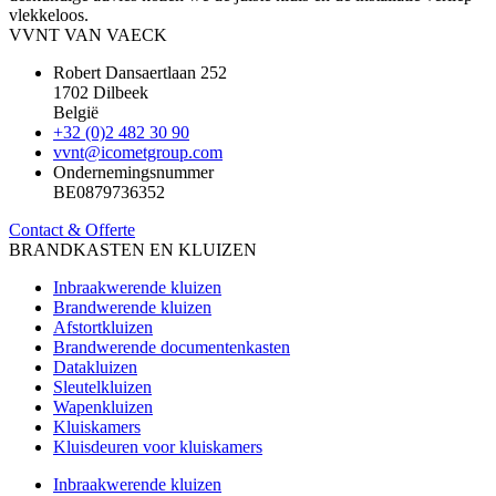
vlekkeloos.
VVNT VAN VAECK
Robert Dansaertlaan 252
1702 Dilbeek
België
+32 (0)2 482 30 90
vvnt@icometgroup.com
Ondernemingsnummer
BE0879736352
Contact & Offerte
BRANDKASTEN EN KLUIZEN
Inbraakwerende kluizen
Brandwerende kluizen
Afstortkluizen
Brandwerende documentenkasten
Datakluizen
Sleutelkluizen
Wapenkluizen
Kluiskamers
Kluisdeuren voor kluiskamers
Inbraakwerende kluizen