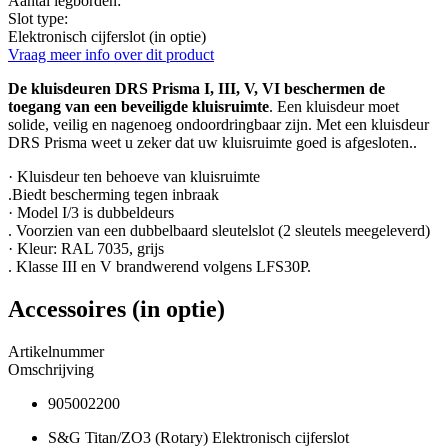
Aantal legborden:
Slot type:
Elektronisch cijferslot (in optie)
Vraag meer info over dit product
De kluisdeuren DRS Prisma I, III, V, VI beschermen de
toegang van een beveiligde kluisruimte
. Een kluisdeur moet
solide, veilig en nagenoeg ondoordringbaar zijn. Met een kluisdeur
DRS Prisma weet u zeker dat uw kluisruimte goed is afgesloten..
· Kluisdeur ten behoeve van kluisruimte
.Biedt bescherming tegen inbraak
· Model I/3 is dubbeldeurs
. Voorzien van een dubbelbaard sleutelslot (2 sleutels meegeleverd)
· Kleur: RAL 7035, grijs
. Klasse III en V brandwerend volgens LFS30P.
Accessoires (in optie)
Artikelnummer
Omschrijving
905002200
S&G Titan/ZO3 (Rotary) Elektronisch cijferslot