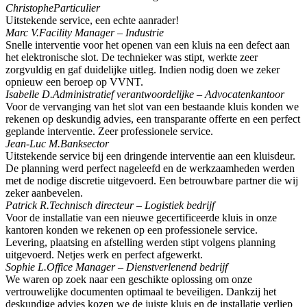
Christophe
Particulier
Uitstekende service, een echte aanrader!
Marc V.
Facility Manager – Industrie
Snelle interventie voor het openen van een kluis na een defect aan
het elektronische slot. De technieker was stipt, werkte zeer
zorgvuldig en gaf duidelijke uitleg. Indien nodig doen we zeker
opnieuw een beroep op VVNT.
Isabelle D.
Administratief verantwoordelijke – Advocatenkantoor
Voor de vervanging van het slot van een bestaande kluis konden we
rekenen op deskundig advies, een transparante offerte en een perfect
geplande interventie. Zeer professionele service.
Jean-Luc M.
Banksector
Uitstekende service bij een dringende interventie aan een kluisdeur.
De planning werd perfect nageleefd en de werkzaamheden werden
met de nodige discretie uitgevoerd. Een betrouwbare partner die wij
zeker aanbevelen.
Patrick R.
Technisch directeur – Logistiek bedrijf
Voor de installatie van een nieuwe gecertificeerde kluis in onze
kantoren konden we rekenen op een professionele service.
Levering, plaatsing en afstelling werden stipt volgens planning
uitgevoerd. Netjes werk en perfect afgewerkt.
Sophie L.
Office Manager – Dienstverlenend bedrijf
We waren op zoek naar een geschikte oplossing om onze
vertrouwelijke documenten optimaal te beveiligen. Dankzij het
deskundige advies kozen we de juiste kluis en de installatie verliep