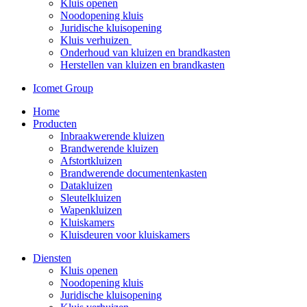
Kluis openen
Noodopening kluis
Juridische kluisopening
Kluis verhuizen
Onderhoud van kluizen en brandkasten
Herstellen van kluizen en brandkasten
Icomet Group
Home
Producten
Inbraakwerende kluizen
Brandwerende kluizen
Afstortkluizen
Brandwerende documentenkasten
Datakluizen
Sleutelkluizen
Wapenkluizen
Kluiskamers
Kluisdeuren voor kluiskamers
Diensten
Kluis openen
Noodopening kluis
Juridische kluisopening