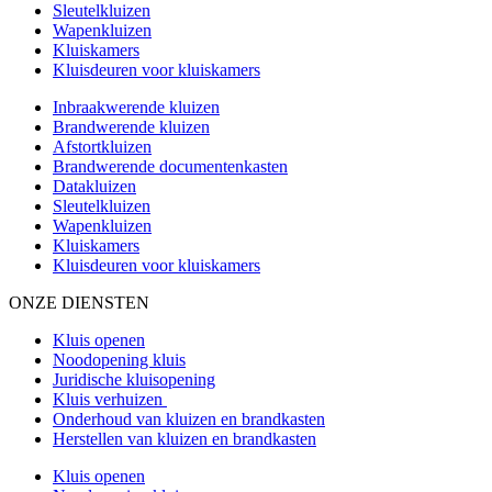
Sleutelkluizen
Wapenkluizen
Kluiskamers
Kluisdeuren voor kluiskamers
Inbraakwerende kluizen
Brandwerende kluizen
Afstortkluizen
Brandwerende documentenkasten
Datakluizen
Sleutelkluizen
Wapenkluizen
Kluiskamers
Kluisdeuren voor kluiskamers
ONZE DIENSTEN
Kluis openen
Noodopening kluis
Juridische kluisopening
Kluis verhuizen
Onderhoud van kluizen en brandkasten
Herstellen van kluizen en brandkasten
Kluis openen