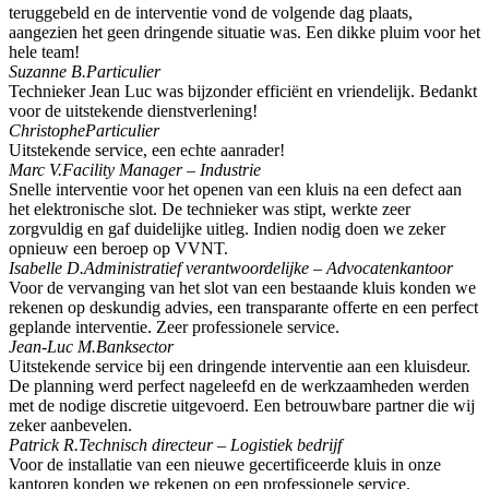
teruggebeld en de interventie vond de volgende dag plaats,
aangezien het geen dringende situatie was. Een dikke pluim voor het
hele team!
Suzanne B.
Particulier
Technieker Jean Luc was bijzonder efficiënt en vriendelijk. Bedankt
voor de uitstekende dienstverlening!
Christophe
Particulier
Uitstekende service, een echte aanrader!
Marc V.
Facility Manager – Industrie
Snelle interventie voor het openen van een kluis na een defect aan
het elektronische slot. De technieker was stipt, werkte zeer
zorgvuldig en gaf duidelijke uitleg. Indien nodig doen we zeker
opnieuw een beroep op VVNT.
Isabelle D.
Administratief verantwoordelijke – Advocatenkantoor
Voor de vervanging van het slot van een bestaande kluis konden we
rekenen op deskundig advies, een transparante offerte en een perfect
geplande interventie. Zeer professionele service.
Jean-Luc M.
Banksector
Uitstekende service bij een dringende interventie aan een kluisdeur.
De planning werd perfect nageleefd en de werkzaamheden werden
met de nodige discretie uitgevoerd. Een betrouwbare partner die wij
zeker aanbevelen.
Patrick R.
Technisch directeur – Logistiek bedrijf
Voor de installatie van een nieuwe gecertificeerde kluis in onze
kantoren konden we rekenen op een professionele service.