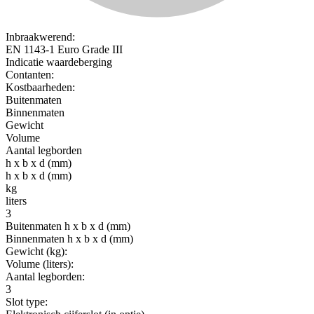
Inbraakwerend:
EN 1143-1 Euro Grade III
Indicatie waardeberging
Contanten:
Kostbaarheden:
Buitenmaten
Binnenmaten
Gewicht
Volume
Aantal legborden
h x b x d (mm)
h x b x d (mm)
kg
liters
3
Buitenmaten h x b x d (mm)
Binnenmaten h x b x d (mm)
Gewicht (kg):
Volume (liters):
Aantal legborden:
3
Slot type: