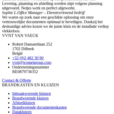
Levering, plaatsing en afstelling werden stipt volgens planning
uitgevoerd. Netjes werk en perfect afgewerkt.
Sophie L.
Office Manager – Dienstverlenend bedrijf
We waren op zoek naar een geschikte oplossing om onze
vertrouwelijke documenten optimaal te beveiligen. Dankzij het
deskundige advies kozen we de juiste kluis en de installatie verliep
vlekkeloos.
VVNT VAN VAECK
Robert Dansaertlaan 252
1702 Dilbeek
België
+32 (0)2 482 30 90
vvnt@icometgroup.com
Ondernemingsnummer
BE0879736352
Contact & Offerte
BRANDKASTEN EN KLUIZEN
Inbraakwerende kluizen
Brandwerende kluizen
Afstortkluizen
Brandwerende documentenkasten
Datakluizen