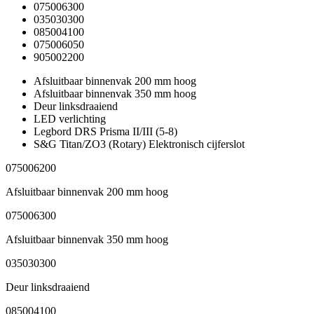
075006300
035030300
085004100
075006050
905002200
Afsluitbaar binnenvak 200 mm hoog
Afsluitbaar binnenvak 350 mm hoog
Deur linksdraaiend
LED verlichting
Legbord DRS Prisma II/III (5-8)
S&G Titan/ZO3 (Rotary) Elektronisch cijferslot
075006200
Afsluitbaar binnenvak 200 mm hoog
075006300
Afsluitbaar binnenvak 350 mm hoog
035030300
Deur linksdraaiend
085004100