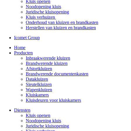
Kluis openen
Noodopening kluis
Juridische kluisopening
Kluis verhuizen
Onderhoud van kluizen en brandkasten
Herstellen van kluizen en brandkasten
Icomet Group
Home
Producten
Inbraakwerende kluizen
Brandwerende kluizen
Afstortkluizen
Brandwerende documentenkasten
Datakluizen
Sleutelkluizen
Wapenkluizen
Kluiskamers
Kluisdeuren voor kluiskamers
Diensten
Kluis openen
Noodopening kluis
Juridische kluisopening