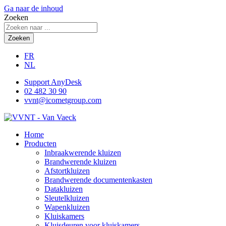
Ga naar de inhoud
Zoeken
Zoeken
FR
NL
Support AnyDesk
02 482 30 90
vvnt@icometgroup.com
Home
Producten
Inbraakwerende kluizen
Brandwerende kluizen
Afstortkluizen
Brandwerende documentenkasten
Datakluizen
Sleutelkluizen
Wapenkluizen
Kluiskamers
Kluisdeuren voor kluiskamers