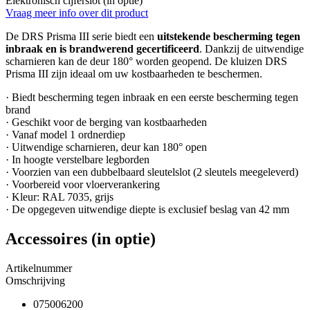
Elektronisch cijferslot (in optie)
Vraag meer info over dit product
De DRS Prisma III serie biedt een
uitstekende bescherming tegen
inbraak en is brandwerend gecertificeerd
. Dankzij de uitwendige
scharnieren kan de deur 180° worden geopend. De kluizen DRS
Prisma III zijn ideaal om uw kostbaarheden te beschermen.
· Biedt bescherming tegen inbraak en een eerste bescherming tegen
brand
· Geschikt voor de berging van kostbaarheden
· Vanaf model 1 ordnerdiep
· Uitwendige scharnieren, deur kan 180° open
· In hoogte verstelbare legborden
· Voorzien van een dubbelbaard sleutelslot (2 sleutels meegeleverd)
· Voorbereid voor vloerverankering
· Kleur: RAL 7035, grijs
· De opgegeven uitwendige diepte is exclusief beslag van 42 mm
Accessoires (in optie)
Artikelnummer
Omschrijving
075006200