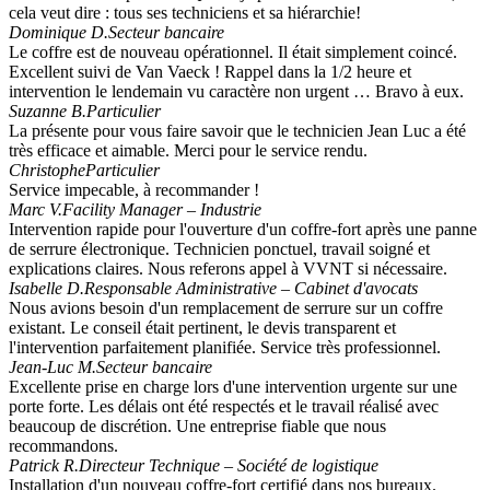
cela veut dire : tous ses techniciens et sa hiérarchie!
Dominique D.
Secteur bancaire
Le coffre est de nouveau opérationnel. Il était simplement coincé.
Excellent suivi de Van Vaeck ! Rappel dans la 1/2 heure et
intervention le lendemain vu caractère non urgent … Bravo à eux.
Suzanne B.
Particulier
La présente pour vous faire savoir que le technicien Jean Luc a été
très efficace et aimable. Merci pour le service rendu.
Christophe
Particulier
Service impecable, à recommander !
Marc V.
Facility Manager – Industrie
Intervention rapide pour l'ouverture d'un coffre-fort après une panne
de serrure électronique. Technicien ponctuel, travail soigné et
explications claires. Nous referons appel à VVNT si nécessaire.
Isabelle D.
Responsable Administrative – Cabinet d'avocats
Nous avions besoin d'un remplacement de serrure sur un coffre
existant. Le conseil était pertinent, le devis transparent et
l'intervention parfaitement planifiée. Service très professionnel.
Jean-Luc M.
Secteur bancaire
Excellente prise en charge lors d'une intervention urgente sur une
porte forte. Les délais ont été respectés et le travail réalisé avec
beaucoup de discrétion. Une entreprise fiable que nous
recommandons.
Patrick R.
Directeur Technique – Société de logistique
Installation d'un nouveau coffre-fort certifié dans nos bureaux.