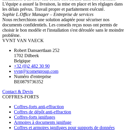
L'équipe a assuré la livraison, la mise en place et les réglages dans
les délais prévus. Travail propre et parfaitement exécuté.
Sophie L.
Office Manager – Entreprise de services
Nous recherchions une solution adaptée pour sécuriser nos
documents confidentiels. Les conseils reçus nous ont permis de
choisir le bon modèle et l'installation s'est déroulée sans le moindre
problème.
VVNT VAN VAECK
Robert Dansaertlaan 252
1702 Dilbeek
Belgique
+32 (0)2 482 30 90
vvnt@icometgroup.com
Numéro d'entreprise
BE0879736352
Contact & Devis
COFFRES-FORTS
Coffres-forts anti-effraction
Coffres de dépôt anti-effraction
Coffres-forts ignifuges
Armoires à documents ignifuge
Coffres et armoires ignifuges pour supports de données